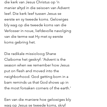
die kerk van Jesus Christus op ‘n 
manier altyd in die seisoen van Advent 
leef. Die kerk leef tussen Jesus se 
eerste en sy tweede koms. Gelowiges 
bly wag op die tweede koms van die 
Verlosser in noue, liefdevolle navolging 
van die terme wat Hy met sy eerste 
koms gebring het.
Die radikale missioloog Shane 
Claiborne het geskryf: ‘Advent is the 
season when we remember how Jesus 
put on flesh and moved into the 
neighborhood. God getting born in a 
barn reminds us that God shows up in 
the most forsaken corners of the earth.’
Een van die maniere hoe gelowiges bly 
wag op Jesus se tweede koms, skryf 