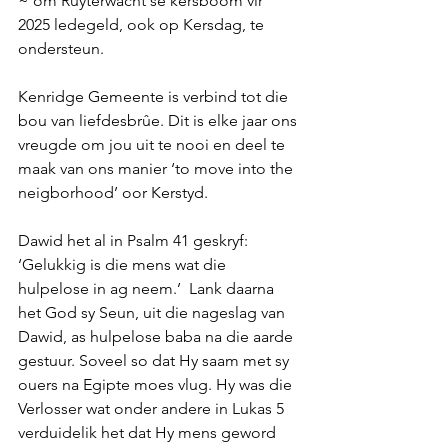
~ om Ruyterwacht se kersboom vir 
2025 ledegeld, ook op Kersdag, te 
ondersteun.
Kenridge Gemeente is verbind tot die 
bou van liefdesbrûe. Dit is elke jaar ons 
vreugde om jou uit te nooi en deel te 
maak van ons manier ‘to move into the 
neigborhood’ oor Kerstyd.
Dawid het al in Psalm 41 geskryf: 
‘Gelukkig is die mens wat die 
hulpelose in ag neem.’  Lank daarna 
het God sy Seun, uit die nageslag van 
Dawid, as hulpelose baba na die aarde 
gestuur. Soveel so dat Hy saam met sy 
ouers na Egipte moes vlug. Hy was die 
Verlosser wat onder andere in Lukas 5 
verduidelik het dat Hy mens geword 