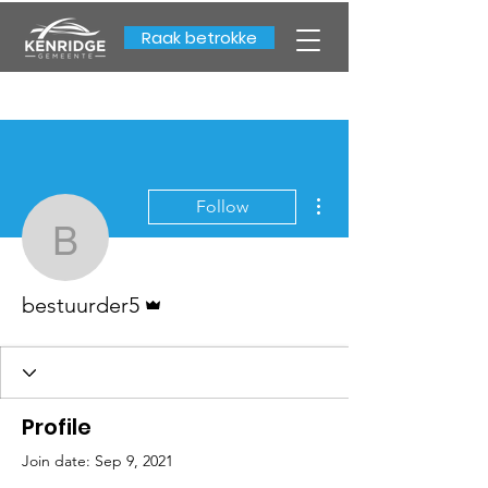
Raak betrokke
More actions
Follow
bestuurder5
Admin
bestuurder5
Profile
Join date: Sep 9, 2021