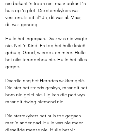
nie bokant ’n troon nie, maar bokant ’n 
huis op ‘n plot. Die sterrekykers was 
verstom. Is dit al? Ja, dít was al. Maar, 
dit was genoeg.
Hulle het ingegaan. Daar was nie wagte 
nie. Net ’n Kind. En tog het hulle knieë 
gebuig. Goud, wierook en mirre. Hulle 
het niks teruggehou nie. Hulle het alles 
gegee.
Daardie nag het Herodes wakker gelê. 
Die ster het steeds geskyn, maar dit het 
hom nie gelei nie. Lig kan die pad wys 
maar dit dwing niemand nie.
Die sterrekykers het huis toe gegaan 
met ’n ander pad. Hulle was nie meer 
dieselfde mense nie. Hulle het vir 