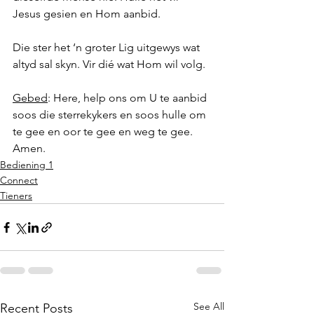
Jesus gesien en Hom aanbid.
Die ster het ‘n groter Lig uitgewys wat 
altyd sal skyn. Vir dié wat Hom wil volg.
Gebed
: Here, help ons om U te aanbid 
soos die sterrekykers en soos hulle om 
te gee en oor te gee en weg te gee. 
Amen.
Bediening 1
Connect
Tieners
See All
Recent Posts