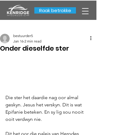
Raak betrokke
bestuurder5
Jan 16
2 min read
Onder dieselfde ster
Die ster het daardie nag oor almal 
geskyn. Jesus het verskyn. Dit is wat 
Epifanie beteken. En sy lig sou nooit 
ooit verdwyn nie. 
Dit het oor die paleis van Herodes 