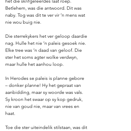
het die skrifgeleerdes laat roep. 
Betlehem, was die antwoord. Dit was 
naby. Tog was dit te ver vir ’n mens wat 
nie wou buig nie.
Die sterrekykers het ver geloop daardie 
nag. Hulle het nie ’n paleis gesoek nie. 
Elke tree was ’n daad van geloof. Die 
ster het soms agter wolke verdwyn, 
maar hulle het aanhou loop.
In Herodes se paleis is planne gebore 
– donker planne! Hy het gepraat van 
aanbidding, maar sy woorde was vals. 
Sy kroon het swaar op sy kop gedruk, 
nie van goud nie, maar van vrees en 
haat.
Toe die ster uiteindelik stilstaan, was dit 