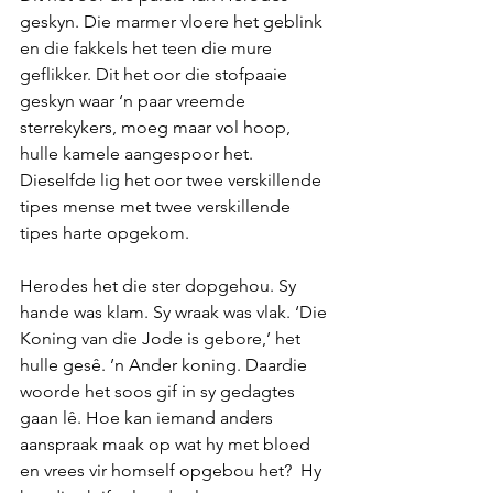
geskyn. Die marmer vloere het geblink 
en die fakkels het teen die mure 
geflikker. Dit het oor die stofpaaie 
geskyn waar ‘n paar vreemde 
sterrekykers, moeg maar vol hoop, 
hulle kamele aangespoor het. 
Dieselfde lig het oor twee verskillende 
tipes mense met twee verskillende 
tipes harte opgekom.
Herodes het die ster dopgehou. Sy 
hande was klam. Sy wraak was vlak. ‘Die 
Koning van die Jode is gebore,’ het 
hulle gesê. ’n Ander koning. Daardie 
woorde het soos gif in sy gedagtes 
gaan lê. Hoe kan iemand anders 
aanspraak maak op wat hy met bloed 
en vrees vir homself opgebou het?  Hy 